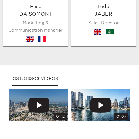
Elise
Rida
DAISOMONT
JABER
Marketing &
Sales Director
Communication Manager
en
arb
en
fr
OS NOSSOS VÍDEOS
01:12
01:07