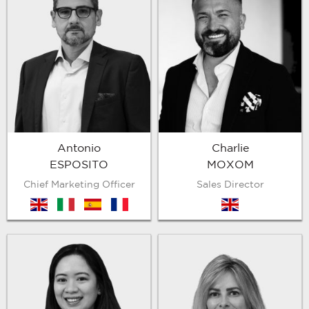
Antonio
Charlie
ESPOSITO
MOXOM
Chief Marketing Officer
Sales Director
en
it
es
fr
en