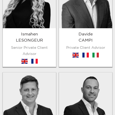
Ismahen
Davide
LESONGEUR
CAMPI
Senior Private Client
Private Client Advisor
Advisor
en
fr
it
en
fr