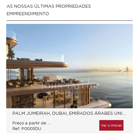
AS NOSSAS ÚLTIMAS PROPRIEDADES
EMPREENDIMENTO
PALM JUMEIRAH, DUBAI, EMIRADOS ÁRABES UNIDOS
45 475 000
AED
P
reço a partir de
Ver o imóvel
Ref: P0005DU