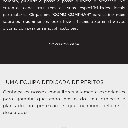
compra, guiando-o passo a passo durante o processo. No
entanto, cada país tem as suas especificidades locais
particulares. Clique em
"COMO COMPRAR"
para saber mais
sobre os regulamentos locais legais, fiscais e administrativos
e como comprar um imóvel neste país.
COMO COMPRAR
UMA EQUIPA DEDICADA DE PERITOS
Conheça os nossos consultores altamente experientes
para garantir que cada passo do seu projecto é
planeado na perfeição e que nenhum detalhe é
descurado.