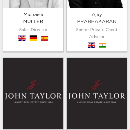
Michaela
Ajay
MULLER
PRABHAKARAN
Sales Director
Senior Private Client
Advisor
en
de
es
en
hin