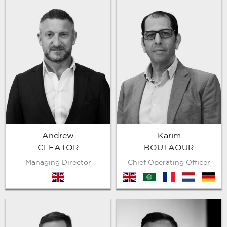
Andrew
Karim
CLEATOR
BOUTAOUR
Managing Director
Chief Operating Officer
en
en
arb
fr
nl
de