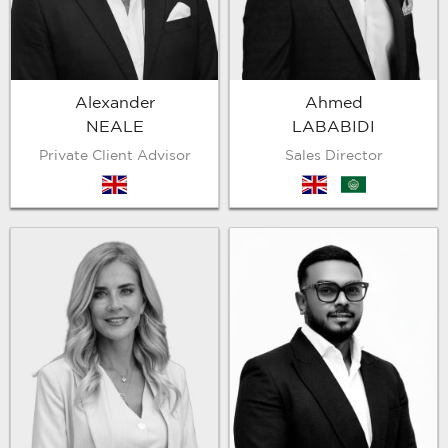
Alexander
Ahmed
NEALE
LABABIDI
Private Client Advisor
Sales Director
en
en
arb