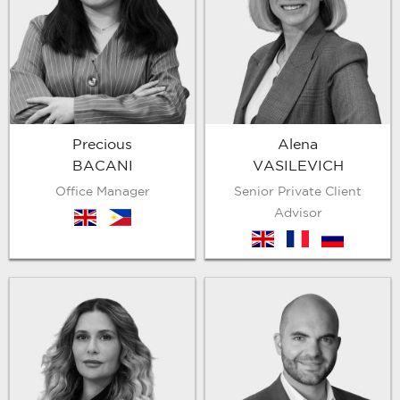
Precious
Alena
BACANI
VASILEVICH
Office Manager
Senior Private Client
Advisor
en
ph
en
fr
ru