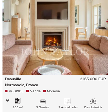
Deauville
2 165 000
EUR
Normandia, França
V0019DE
Venda
Moradia
200 m²
5 Quartos
7 Assoalhadas
Desobstruída