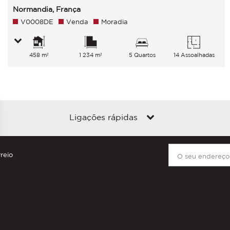
Normandia, França
V0008DE
Venda
Moradia
458 m²
1 234 m²
5 Quartos
14 Assoalhadas
Ligações rápidas
reio
 opções
suas configurações de privacidade, garantindo conformidade c