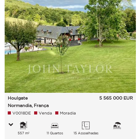
Houlgate
5 565 000
EUR
Normandia, França
V0018DE
Venda
Moradia
557 m²
11 Quartos
15 Assoalhadas