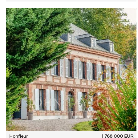
Honfleur
1 768 000
EUR