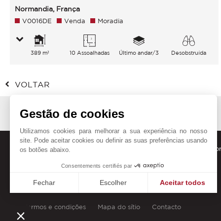
Normandia, França
V0016DE
Venda
Moradia
389 m²
10 Assoalhadas
Último andar/3
Desobstruída
Jardim
VOLTAR
Gestão de cookies
Utilizamos cookies para melhorar a sua experiência no nosso
site. Pode aceitar cookies ou definir as suas preferências usando
Receba as nossas novidades directamente na sua caixa de cor
os botões abaixo.
Consentements certifiés par
Fechar
Escolher
Aceitar todos
Plataforma de Gestão de Consentimento: Personalize suas
Axeptio consent
Termos e condições
Mapa do sítio
Contacto
Nossa plataforma permite que você personalize e gerencie 