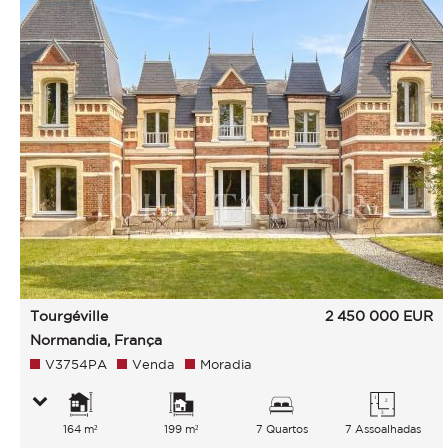
Tourgéville
2 450 000
EUR
Normandia, França
V3754PA
Venda
Moradia
164 m²
199 m²
7 Quartos
7 Assoalhadas