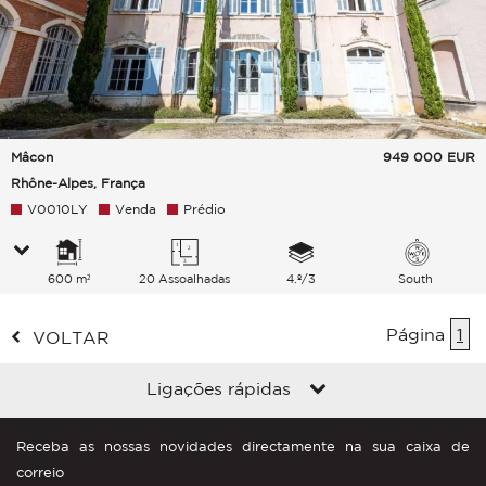
Mâcon
949 000
EUR
Rhône-Alpes, França
V0010LY
Venda
Prédio
600 m²
20 Assoalhadas
4.º/3
South
Página
1
VOLTAR
Ligações rápidas
Receba as nossas novidades directamente na sua caixa de
correio