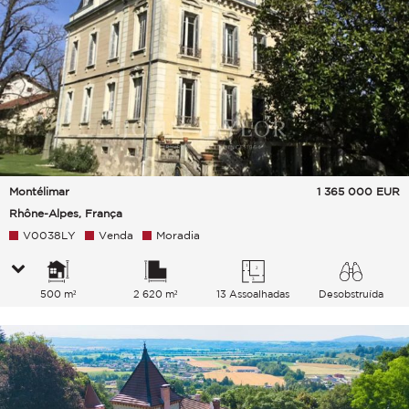
Montélimar
1 365 000
EUR
Rhône-Alpes, França
V0038LY
Venda
Moradia
500 m²
2 620 m²
13 Assoalhadas
Desobstruída
Parque