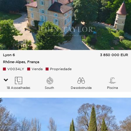
Lyon 6
3 850 000
EUR
Rhône-Alpes, França
V0034LY
Venda
Propriedade
18 Assoalhadas
South
Desobstruída
Piscina
Campo