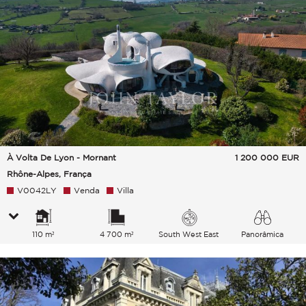
À Volta De Lyon - Mornant
1 200 000
EUR
Rhône-Alpes, França
V0042LY
Venda
Villa
110 m²
4 700 m²
South West East
Panorâmica
Campo