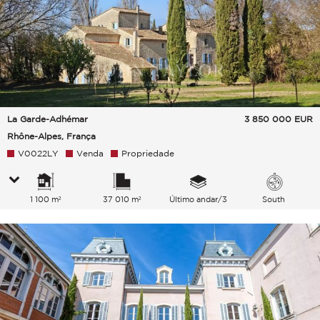
La Garde-Adhémar
3 850 000
EUR
Rhône-Alpes, França
V0022LY
Venda
Propriedade
1 100 m²
37 010 m²
Último andar/3
South