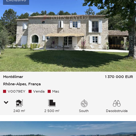
Montélimar
1 370 000
EUR
Rhône-Alpes, França
V0079EY
Venda
Mas
240 m²
2 500 m²
South
Desobstruída
Campo Colinas