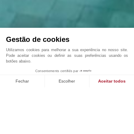
Gestão de cookies
Utilizamos cookies para melhorar a sua experiência no nosso site.
Pode aceitar cookies ou definir as suas preferências usando os
botões abaixo.
Quinta de luxo em Alaró
Consentements certifiés par
John Taylor Palma de Mallorca - L1503PM
Fechar
Escolher
Aceitar todos
Plataforma de Gestão de Consentimento: Personalize suas op
Axeptio consent
Nossa plataforma permite que você personalize e gerencie sua
AS NOSSAS PROPRIEDADES EXCLUSIVAS PARA
VENDA
Exclusivo
E