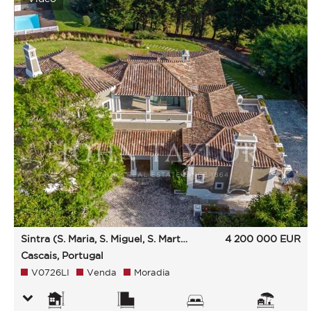
Sintra (S. Maria, S. Miguel, S. Martinho E S. Pedro De Penaferrim)
4 200 000
EUR
Cascais, Portugal
V0726LI
Venda
Moradia