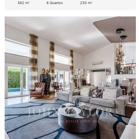
562 m²
6 Quartos
230 m²