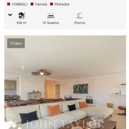
V0860LI
Venda
Moradia
618 m²
10 Quartos
Piscina
Vídeo