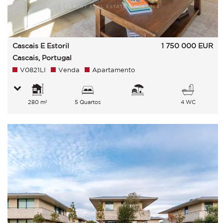
Cascais E Estoril
1 750 000
EUR
Cascais, Portugal
V0821LI
Venda
Apartamento
280 m²
5 Quartos
4 WC