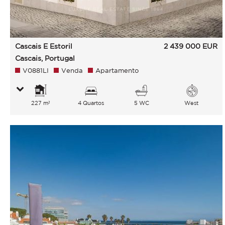
Cascais E Estoril
2 439 000
EUR
Cascais, Portugal
V0881LI
Venda
Apartamento
227 m²
4 Quartos
5 WC
West