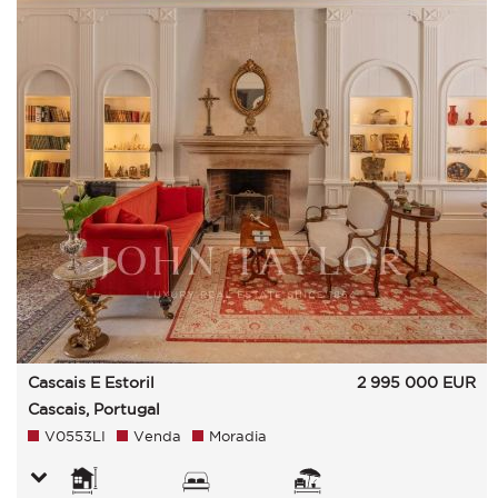
Cascais E Estoril
2 995 000
EUR
Cascais, Portugal
V0553LI
Venda
Moradia