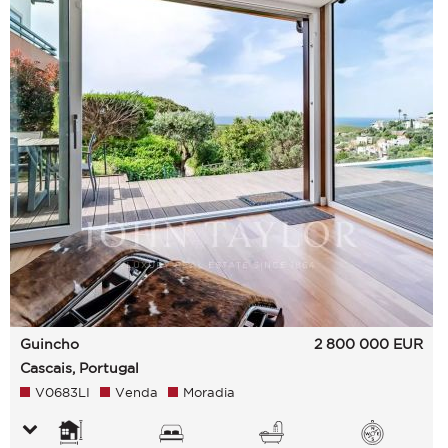
Guincho
2 800 000
EUR
Cascais, Portugal
V0683LI
Venda
Moradia