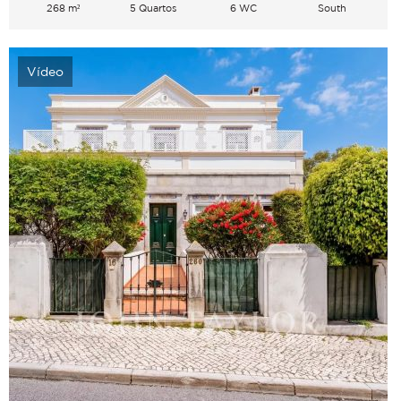
268 m²
5 Quartos
6 WC
South
Vídeo