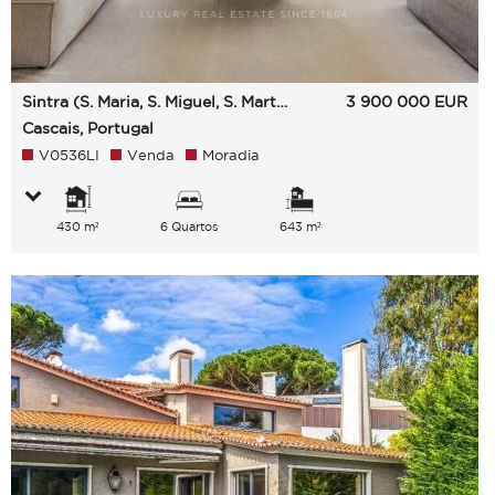
Sintra (S. Maria, S. Miguel, S. Martinho E S. Pedro De Penaferrim)
3 900 000
EUR
Cascais, Portugal
V0536LI
Venda
Moradia
430 m²
6 Quartos
643 m²