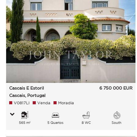
Cascais E Estoril
6 750 000
EUR
Cascais, Portugal
V0817LI
Venda
Moradia
565 m²
5 Quartos
8 WC
South