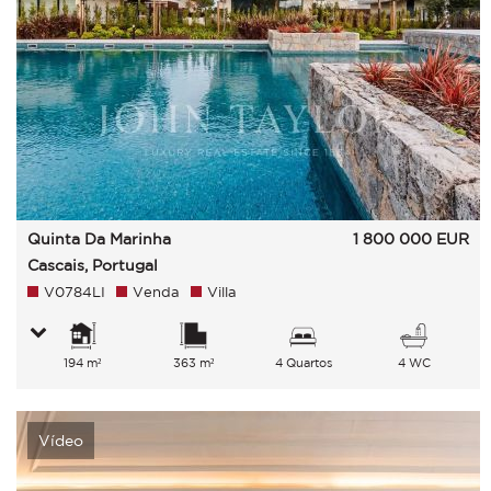
Quinta Da Marinha
1 800 000
EUR
Cascais, Portugal
V0784LI
Venda
Villa
194 m²
363 m²
4 Quartos
4 WC
Vídeo