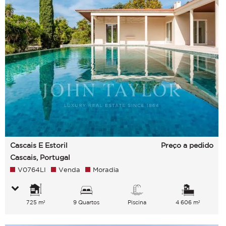
Cascais E Estoril
Preço a pedido
Cascais, Portugal
V0764LI
Venda
Moradia
725 m²
9 Quartos
Piscina
4 606 m²