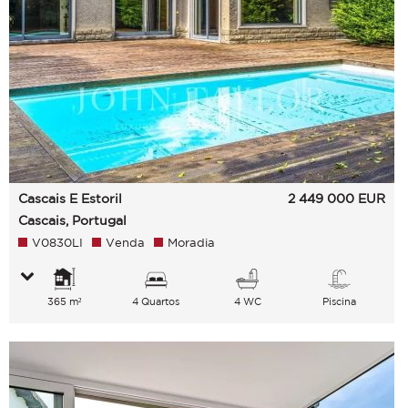
Cascais E Estoril
2 449 000
EUR
Cascais, Portugal
V0830LI
Venda
Moradia
365 m²
4 Quartos
4 WC
Piscina