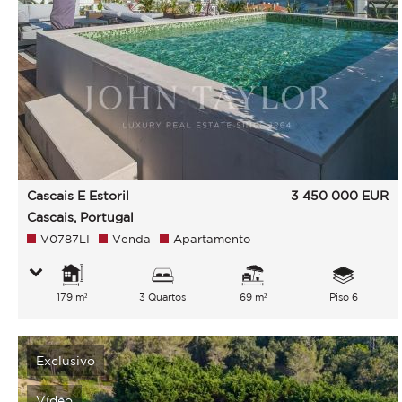
Cascais E Estoril
3 450 000
EUR
Cascais, Portugal
V0787LI
Venda
Apartamento
179 m²
3 Quartos
69 m²
Piso 6
Exclusivo
Vídeo