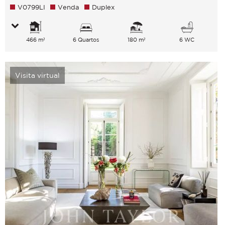
V0799LI
Venda
Duplex
466 m²
6 Quartos
180 m²
6 WC
Visita virtual