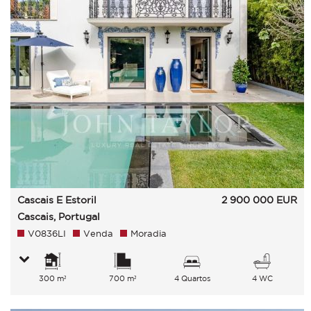
Cascais E Estoril
2 900 000
EUR
Cascais, Portugal
V0836LI
Venda
Moradia
300 m²
700 m²
4 Quartos
4 WC