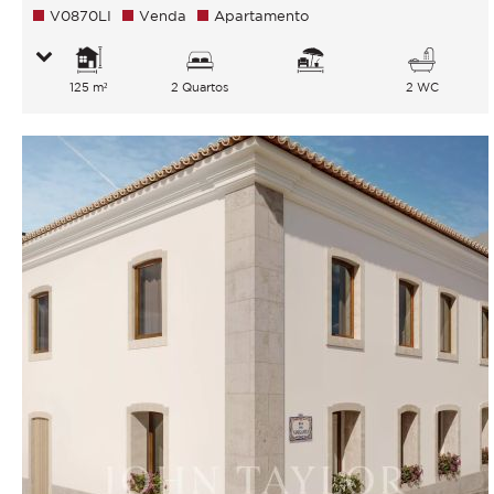
V0870LI
Venda
Apartamento
125 m²
2 Quartos
2 WC