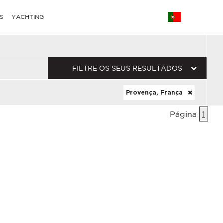
S
YACHTING
FILTRE OS SEUS RESULTADOS
Provença, França
Página
1