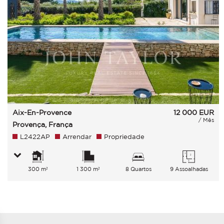
Aix-En-Provence
12 000
EUR
/ Mês
Provença, França
L2422AP
Arrendar
Propriedade
300 m²
1 300 m²
8 Quartos
9 Assoalhadas