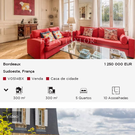
Bordeaux
1 250 000
EUR
Sudoeste, França
V0514BX
Venda
Casa de cidade
300 m²
300 m²
5 Quartos
10 Assoalhadas
Vídeo