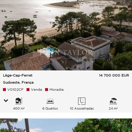
Lège-Cap-Ferret
14 700 000
EUR
Sudoeste, França
V0102CF
Venda
Moradia
400 m²
6 Quartos
10 Assoalhadas
24 m²