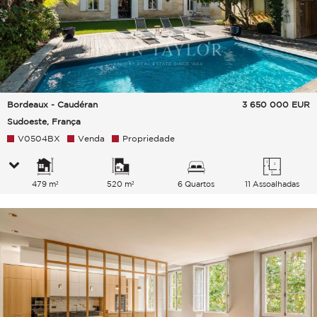
Bordeaux - Caudéran
3 650 000
EUR
Sudoeste, França
V0504BX
Venda
Propriedade
479 m²
520 m²
6 Quartos
11 Assoalhadas