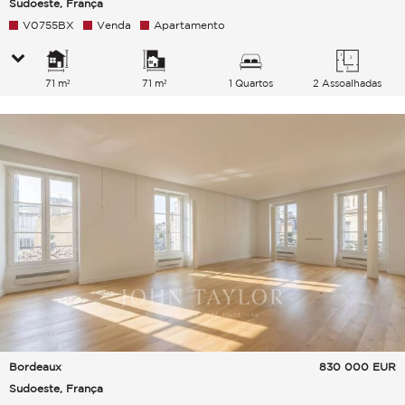
Sudoeste, França
V0755BX
Venda
Apartamento
71 m²
71 m²
1 Quartos
2 Assoalhadas
Bordeaux
830 000
EUR
Sudoeste, França