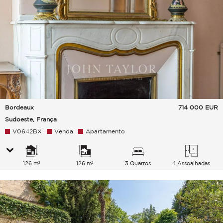
Bordeaux
714 000
EUR
Sudoeste, França
V0642BX
Venda
Apartamento
126 m²
126 m²
3 Quartos
4 Assoalhadas