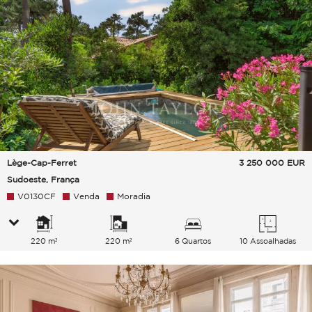
Lège-Cap-Ferret
3 250 000
EUR
Sudoeste, França
V0130CF
Venda
Moradia
220 m²
220 m²
6 Quartos
10 Assoalhadas