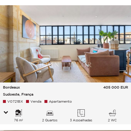
Bordeaux
405 000
EUR
Sudoeste, França
V0721BX
Venda
Apartamento
76 m²
2 Quartos
3 Assoalhadas
2 WC