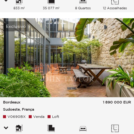
833 m²
35 077 m²
8 Quartos
12 Assoalhadas
Exclusivo
Bordeaux
1 890 000
EUR
Sudoeste, França
V0690BX
Venda
Loft