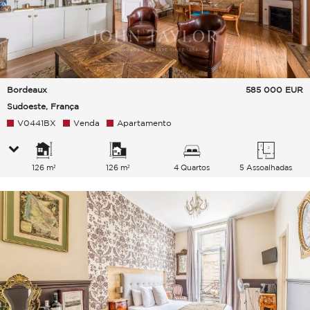
Bordeaux
585 000
EUR
Sudoeste, França
V0441BX
Venda
Apartamento
126 m²
126 m²
4 Quartos
5 Assoalhadas