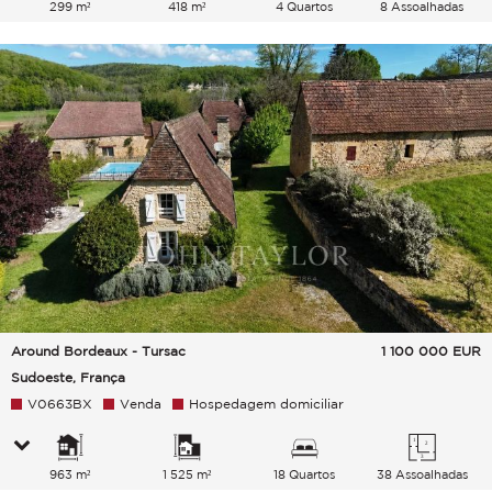
299 m²
418 m²
4 Quartos
8 Assoalhadas
Around Bordeaux - Tursac
1 100 000
EUR
Sudoeste, França
V0663BX
Venda
Hospedagem domiciliar
963 m²
1 525 m²
18 Quartos
38 Assoalhadas