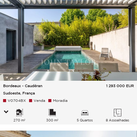
Bordeaux - Caudéran
1 293 000
EUR
Sudoeste, França
V0704BX
Venda
Moradia
270 m²
300 m²
5 Quartos
8 Assoalhadas