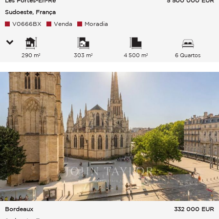
Les Portes-En-Ré
5 500 000
EUR
Sudoeste, França
V0666BX
Venda
Moradia
290 m²
303 m²
4 500 m²
6 Quartos
Bordeaux
332 000
EUR