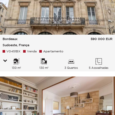
Bordeaux
590 000
EUR
Sudoeste, França
V0451BX
Venda
Apartamento
130 m²
130 m²
3 Quartos
5 Assoalhadas