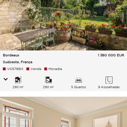
Bordeaux
1 380 000
EUR
Sudoeste, França
V0578BX
Venda
Moradia
290 m²
290 m²
5 Quartos
9 Assoalhadas