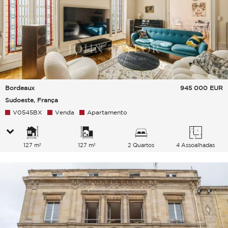
Bordeaux
945 000
EUR
Sudoeste, França
V0545BX
Venda
Apartamento
127 m²
127 m²
2 Quartos
4 Assoalhadas