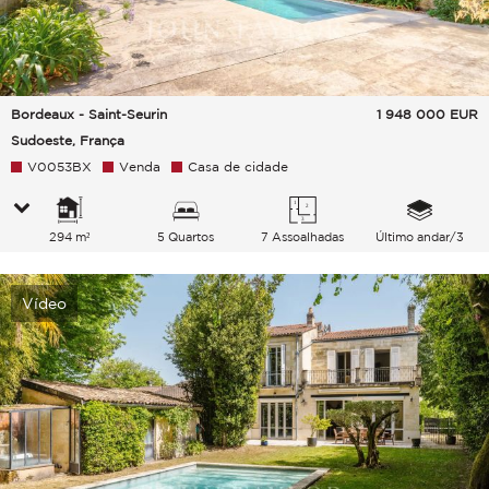
Bordeaux - Saint-Seurin
1 948 000
EUR
Sudoeste, França
V0053BX
Venda
Casa de cidade
294 m²
5 Quartos
7 Assoalhadas
Último andar/3
Vídeo