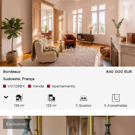
Bordeaux
840 000
EUR
Sudoeste, França
V0729BX
Venda
Apartamento
138 m²
138 m²
3 Quartos
5 Assoalhadas
Exclusivo