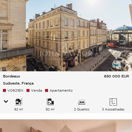
Bordeaux
650 000
EUR
Sudoeste, França
V0821BX
Venda
Apartamento
92 m²
92 m²
2 Quartos
3 Assoalhadas