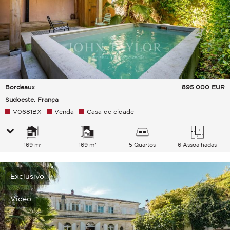
Bordeaux
895 000
EUR
Sudoeste, França
V0681BX
Venda
Casa de cidade
169 m²
169 m²
5 Quartos
6 Assoalhadas
Exclusivo
Vídeo