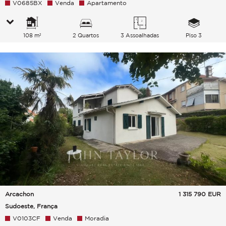
V0685BX
Venda
Apartamento
108 m²
2 Quartos
3 Assoalhadas
Piso 3
Arcachon
1 315 790
EUR
Sudoeste, França
V0103CF
Venda
Moradia