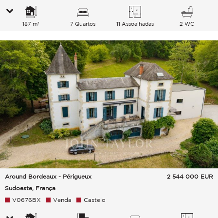
187 m²
7 Quartos
11 Assoalhadas
2 WC
Around Bordeaux - Périgueux
2 544 000
EUR
Sudoeste, França
V0676BX
Venda
Castelo