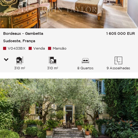
Bordeaux - Gambetta
1 605 000
EUR
Sudoeste, França
V0433BX
Venda
Mansão
310 m²
310 m²
8 Quartos
9 Assoalhadas