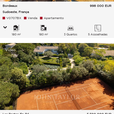
Bordeaux
998 000
EUR
Sudoeste, França
V0707BX
Venda
Apartamento
180 m²
180 m²
3 Quartos
5 Assoalhadas
Vídeo