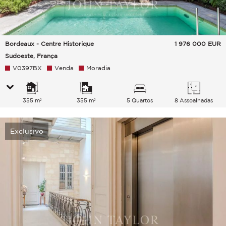
Bordeaux - Centre Historique
1 976 000
EUR
Sudoeste, França
V0397BX
Venda
Moradia
355 m²
355 m²
5 Quartos
8 Assoalhadas
Exclusivo