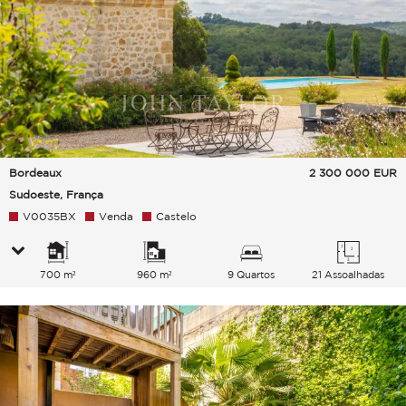
Bordeaux
2 300 000
EUR
Sudoeste, França
V0035BX
Venda
Castelo
700 m²
960 m²
9 Quartos
21 Assoalhadas