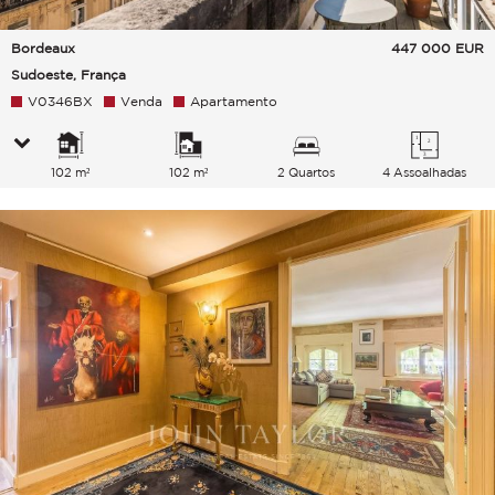
Bordeaux
447 000
EUR
Sudoeste, França
V0346BX
Venda
Apartamento
102 m²
102 m²
2 Quartos
4 Assoalhadas