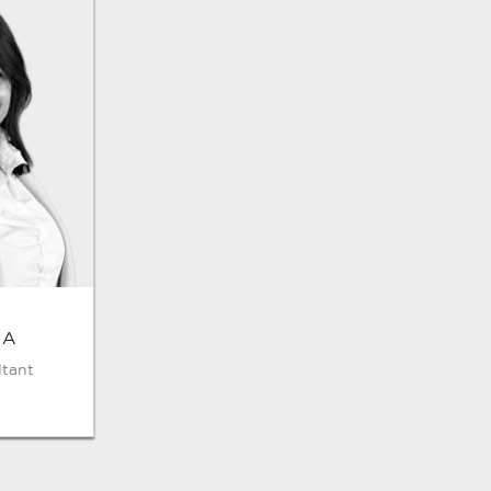
IA
ltant