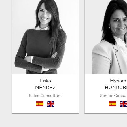
Erika
Myriam
MÉNDEZ
HONRUB
Sales Consultant
Senior Consu
es
en
es
en