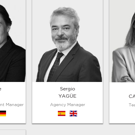
e
Sergio
YAGÜE
C
nt Manager
Agency Manager
Te
de
es
en