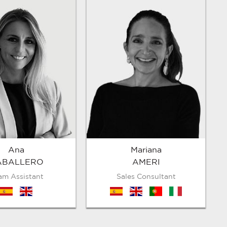
Ana
Mariana
ABALLERO
AMERI
am Assistant
Sales Consultant
es
en
es
en
pt
it