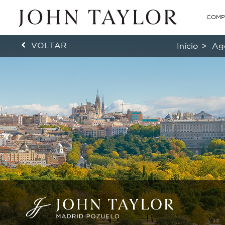
COMP
VOLTAR
Início
>
Agê