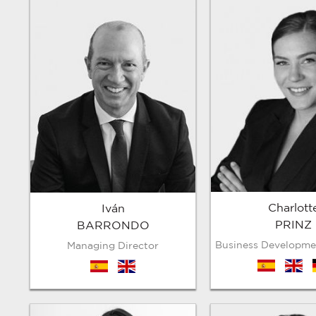
Charlott
Iván
PRINZ
BARRONDO
Business Developme
Managing Director
es
en
es
en