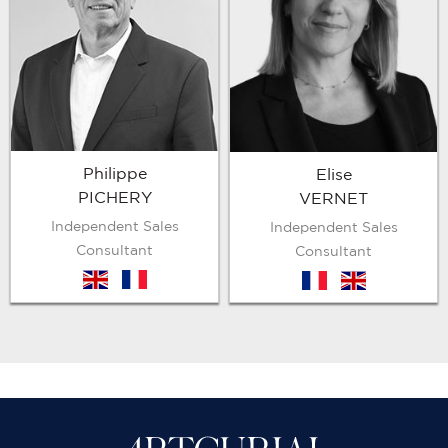
Philippe
Elise
PICHERY
VERNET
Independent Sales
Independent Sales
Consultant
Consultant
en
fr
fr
en