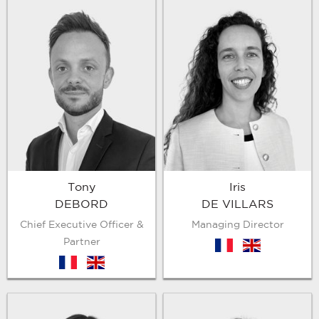
Tony
Iris
DEBORD
DE VILLARS
Chief Executive Officer &
Managing Director
Partner
fr
en
fr
en