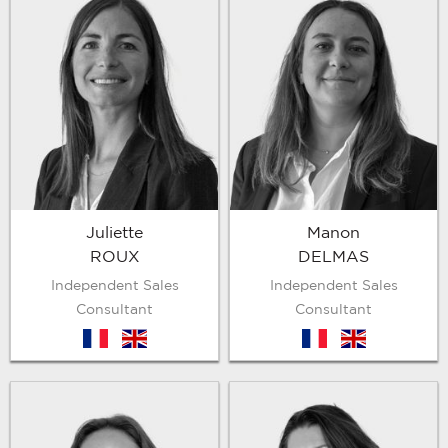
Juliette
Manon
ROUX
DELMAS
Independent Sales
Independent Sales
Consultant
Consultant
fr
en
fr
en