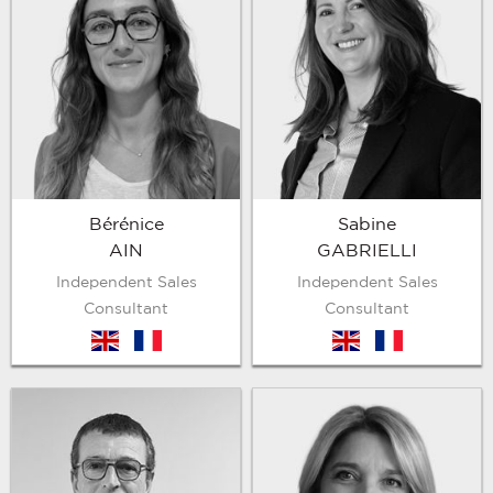
Bérénice
Sabine
AIN
GABRIELLI
Independent Sales
Independent Sales
Consultant
Consultant
en
fr
en
fr