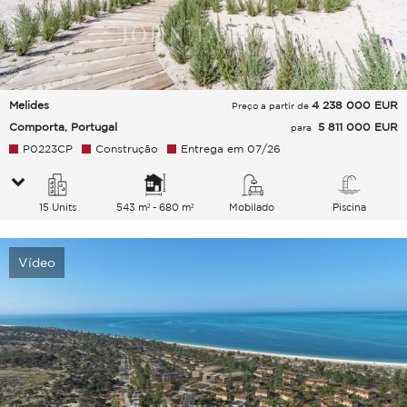
Melides
4 238 000
EUR
Preço a partir de
Comporta, Portugal
5 811 000 EUR
para
P0223CP
Construção
Entrega em 07/26
15 Units
543 m² - 680 m²
Mobilado
Piscina
Vídeo