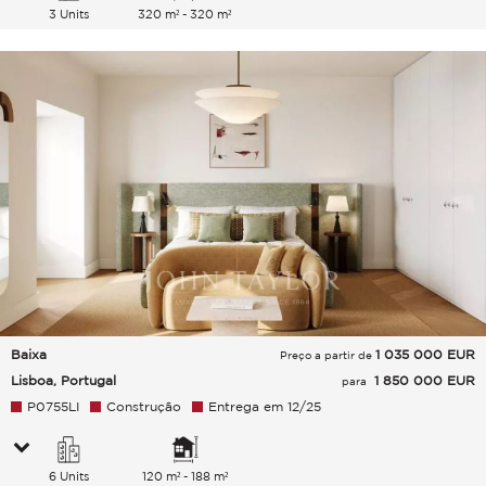
3 Units
320 m² - 320 m²
Baixa
1 035 000
EUR
Preço a partir de
Lisboa, Portugal
1 850 000 EUR
para
P0755LI
Construção
Entrega em 12/25
6 Units
120 m² - 188 m²