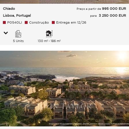
Chiado
995 000
EUR
Preço a partir de
Lisboa, Portugal
3 250 000 EUR
para
P0540LI
Construção
Entrega em 12/26
5 Units
130 m² - 186 m²