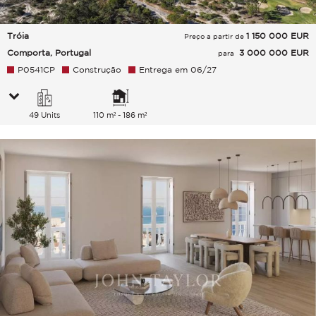
Tróia
1 150 000
EUR
Preço a partir de
Comporta, Portugal
3 000 000 EUR
para
P0541CP
Construção
Entrega em 06/27
49 Units
110 m² - 186 m²