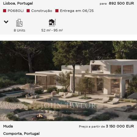
Lisboa, Portugal
892 500 EUR
para
P0680LI
Construção
Entrega em 06/25
8 Units
52 m² - 95 m²
Muda
3 150 000
EUR
Preço a partir de
Comporta, Portugal