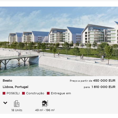
Beato
450 000
EUR
Preço a partir de
Lisboa, Portugal
1 810 000 EUR
para
P0563LI
Construção
Entregue em
18 Units
49 m² - 196 m²