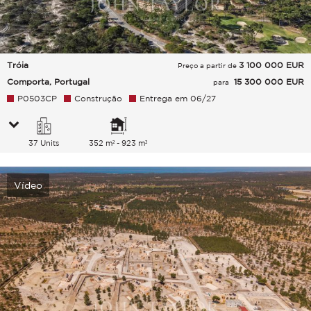
Tróia
3 100 000
EUR
Preço a partir de
Comporta, Portugal
15 300 000 EUR
para
P0503CP
Construção
Entrega em 06/27
37 Units
352 m² - 923 m²
Vídeo