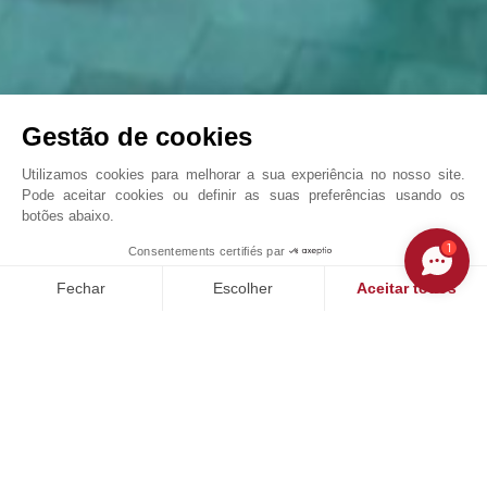
Gestão de cookies
Utilizamos cookies para melhorar a sua experiência no nosso site.
Pode aceitar cookies ou definir as suas preferências usando os
botões abaixo.
Quinta de luxo em Alaró
1
Consentements certifiés par
John Taylor Palma de Mallorca - L1503PM
Fechar
Escolher
Aceitar todos
Plataforma de Gestão de Consentimento: Personalize suas op
Axeptio consent
Nossa plataforma permite que você personalize e gerencie sua
NOSSOS SUCESSOS
VENDIDO
V
PALMA DE MALLORCA, SON ESPANYOLET, MAIORCA