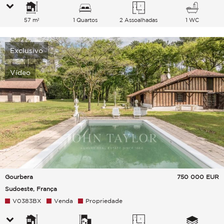
57 m²
1 Quartos
2 Assoalhadas
1 WC
Exclusivo
Vídeo
Gourbera
750 000
EUR
Sudoeste, França
V0383BX
Venda
Propriedade