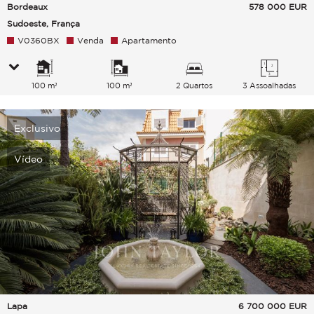
Bordeaux
578 000
EUR
Sudoeste, França
V0360BX
Venda
Apartamento
100 m²
100 m²
2 Quartos
3 Assoalhadas
Exclusivo
Vídeo
Lapa
6 700 000
EUR