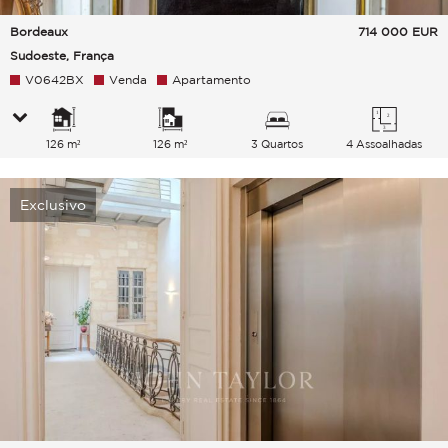
Bordeaux
714 000
EUR
Sudoeste, França
V0642BX
Venda
Apartamento
126 m²
126 m²
3 Quartos
4 Assoalhadas
Exclusivo