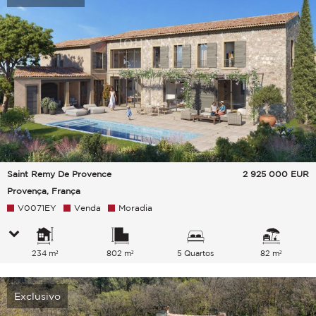
Saint Remy De Provence
2 925 000
EUR
Provença, França
V0071EY
Venda
Moradia
234 m²
802 m²
5 Quartos
82 m²
Exclusivo