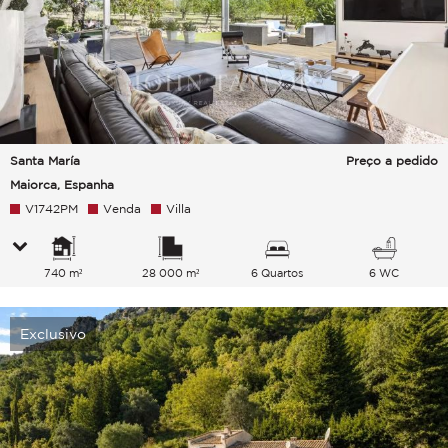
Santa María
Preço a pedido
Maiorca, Espanha
V1742PM
Venda
Villa
740 m²
28 000 m²
6 Quartos
6 WC
Exclusivo