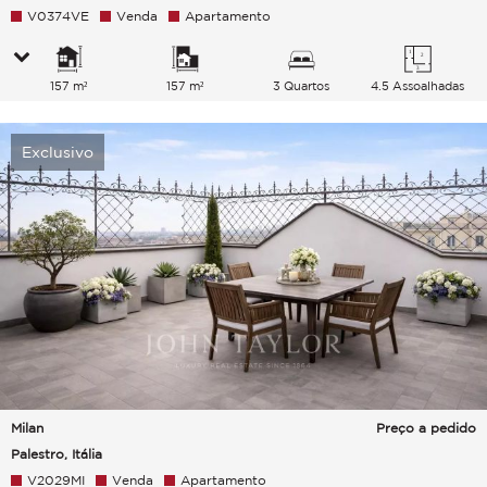
V0374VE
Venda
Apartamento
157 m²
157 m²
3 Quartos
4.5 Assoalhadas
Exclusivo
Milan
Preço a pedido
Palestro, Itália
V2029MI
Venda
Apartamento