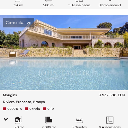
194 m²
560 m²
11 Assoalhadas
Último andar/1
Co-exclusivo
Mougins
3 937 500
EUR
Riviera Francesa, França
V7271CA
Venda
Villa
320 m²
2 086 m²
5 Quartos
6 Assoalhadas