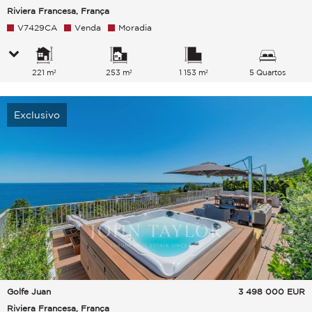
Riviera Francesa, França
V7429CA
Venda
Moradia
221 m²
253 m²
1 153 m²
5 Quartos
Exclusivo
Golfe Juan
3 498 000
EUR
Riviera Francesa, França