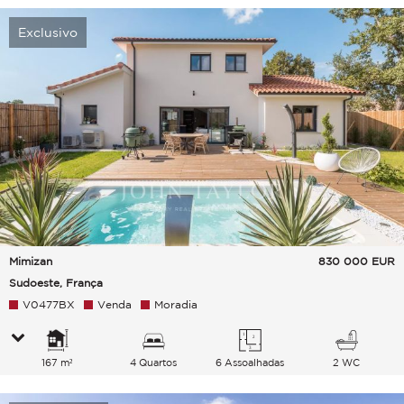
Exclusivo
Mimizan
830 000
EUR
Sudoeste, França
V0477BX
Venda
Moradia
167 m²
4 Quartos
6 Assoalhadas
2 WC