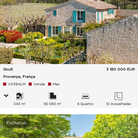
Goult
3 180 000
EUR
Provença, França
V0394LM
Venda
Mas
340 m²
65 060 m²
6 Quartos
10 Assoalhadas
Exclusivo