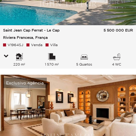
Saint Jean Cap Ferrat - Le Cap
5 500 000
EUR
Riviera Francesa, França
V1964SJ
Venda
Villa
220 m²
1 570 m²
5 Quartos
4 WC
Exclusivo agência