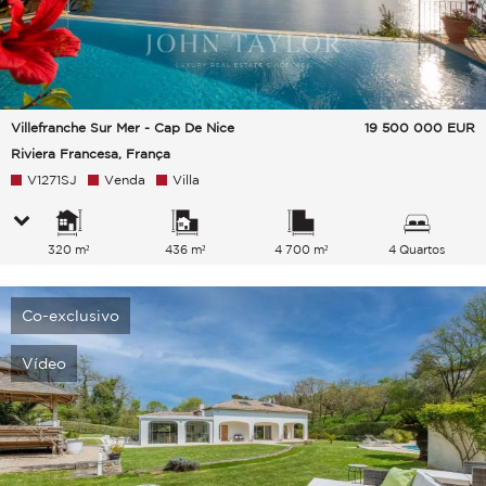
Villefranche Sur Mer - Cap De Nice
19 500 000
EUR
Riviera Francesa, França
V1271SJ
Venda
Villa
320 m²
436 m²
4 700 m²
4 Quartos
Co-exclusivo
Vídeo