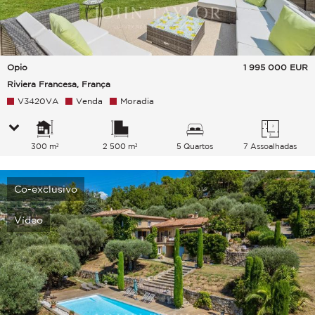
Opio
1 995 000
EUR
Riviera Francesa, França
V3420VA
Venda
Moradia
300 m²
2 500 m²
5 Quartos
7 Assoalhadas
Co-exclusivo
Vídeo