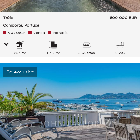
Tróia
4 500 000
EUR
Comporta, Portugal
V0755CP
Venda
Moradia
284 m²
1 717 m²
5 Quartos
6 WC
Co-exclusivo