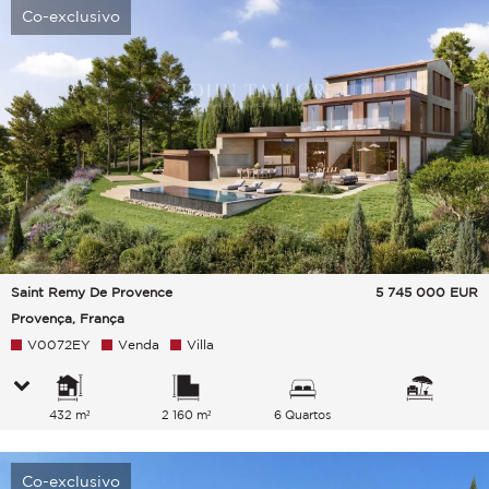
Co-exclusivo
Saint Remy De Provence
5 745 000
EUR
Provença, França
V0072EY
Venda
Villa
432 m²
2 160 m²
6 Quartos
Co-exclusivo