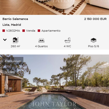
Barrio Salamanca
2 150 000
EUR
Lista, Madrid
V2832MA
Venda
Apartamento
260 m²
4 Quartos
4 WC
Piso 5/6
Exclusivo
Vídeo