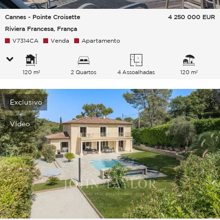
Cannes - Pointe Croisette
4 250 000
EUR
Riviera Francesa, França
V7314CA
Venda
Apartamento
120 m²
2 Quartos
4 Assoalhadas
120 m²
Exclusivo
Vídeo