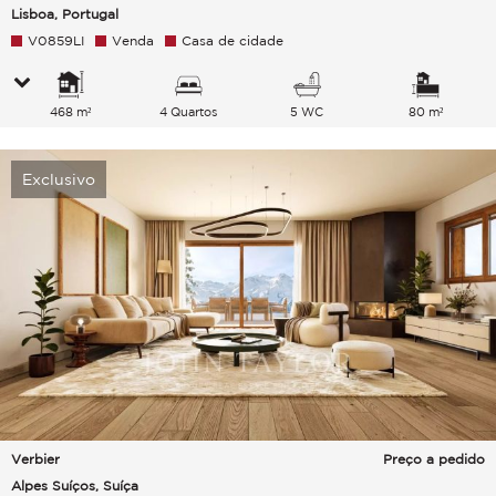
Lisboa, Portugal
V0859LI
Venda
Casa de cidade
468 m²
4 Quartos
5 WC
80 m²
Exclusivo
Verbier
Preço a pedido
Alpes Suíços, Suíça