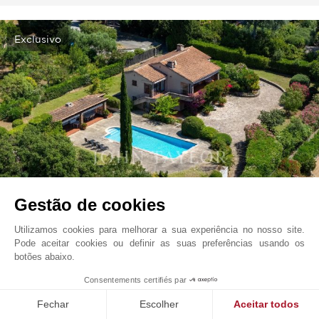
Exclusivo
Gestão de cookies
La Croix-Valmer
2 250 000
EUR
Utilizamos cookies para melhorar a sua experiência no nosso site.
Riviera Francesa, França
Pode aceitar cookies ou definir as suas preferências usando os
V2220ST
Venda
Propriedade
botões abaixo.
Consentements certifiés par
165 m²
1 901 m²
4 Quartos
8 Assoalhadas
Fechar
Escolher
Aceitar todos