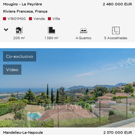
Mougins - La Peyrière
2 480 000
EUR
Riviera Francesa, França
V1801MGS
Venda
Villa
205 m²
1 380 m²
4 Quartos
5 Assoalhadas
Co-exclusivo
Vídeo
Mandelieu-La-Napoule
2 370 000
EUR