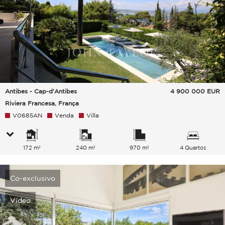
Antibes - Cap-d'Antibes
4 900 000
EUR
Riviera Francesa, França
V0685AN
Venda
Villa
172 m²
240 m²
970 m²
4 Quartos
Co-exclusivo
Vídeo