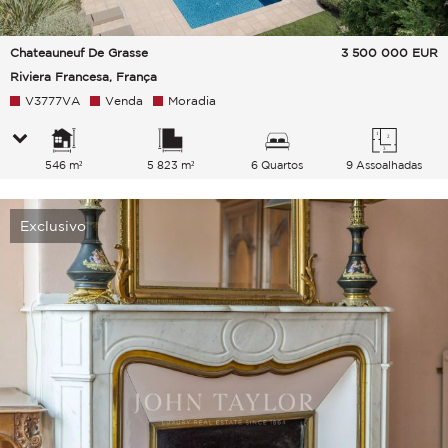
Chateauneuf De Grasse
3 500 000
EUR
Riviera Francesa, França
V3777VA
Venda
Moradia
546 m²
5 823 m²
6 Quartos
9 Assoalhadas
Exclusivo