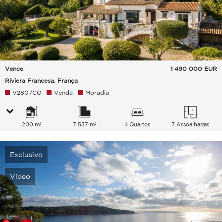
Vence
1 490 000
EUR
Riviera Francesa, França
V2807CO
Venda
Moradia
200 m²
7 537 m²
4 Quartos
7 Assoalhadas
Exclusivo
Vídeo