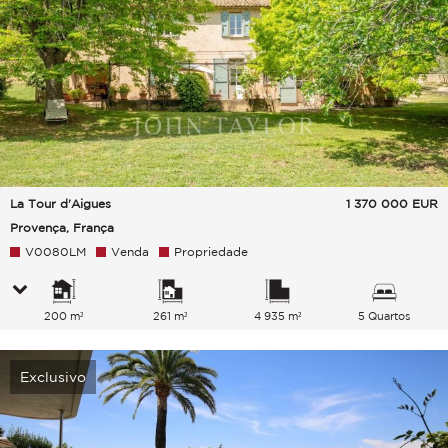
La Tour d'Aigues
1 370 000
EUR
Provença, França
V0080LM
Venda
Propriedade
200 m²
261 m²
4 935 m²
5 Quartos
Exclusivo