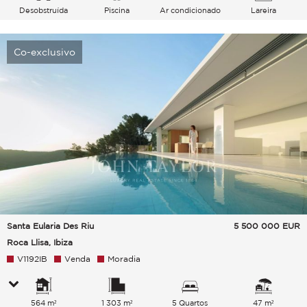
Desobstruída
Piscina
Ar condicionado
Lareira
Campo Floresta Vegetação
Co-exclusivo
Santa Eularia Des Riu
5 500 000
EUR
Roca Llisa, Ibiza
V1192IB
Venda
Moradia
564 m²
1 303 m²
5 Quartos
47 m²