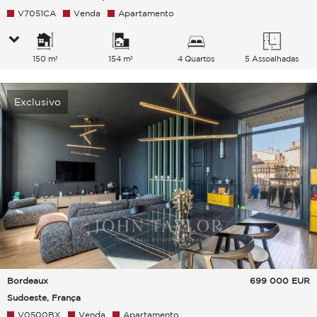
V7051CA
Venda
Apartamento
150 m²
154 m²
4 Quartos
5 Assoalhadas
Exclusivo
Bordeaux
699 000
EUR
Sudoeste, França
V0500BX
Venda
Apartamento