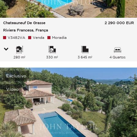
Chateauneuf De Grasse
2 290 000
EUR
Riviera Francesa, França
V3482VA
Venda
Moradia
280 m²
330 m²
3 645 m²
4 Quartos
Exclusivo
Vídeo