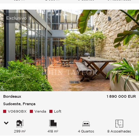
Exclusivo
Bordeaux
1 890 000
EUR
Sudoeste, França
V0690BX
Venda
Loft
299 m²
418 m²
4 Quartos
8 Assoalhadas