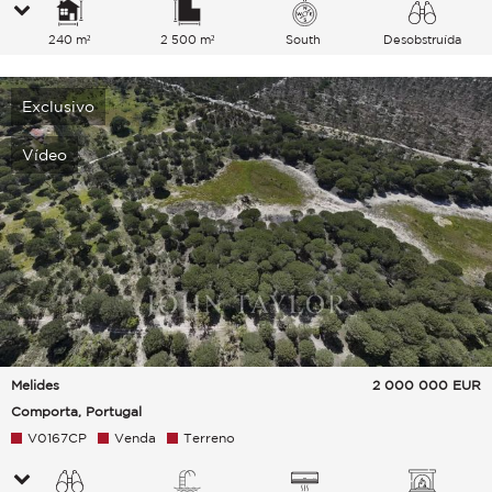
240 m²
2 500 m²
South
Desobstruída
Campo Colinas
Exclusivo
Vídeo
Melides
2 000 000
EUR
Comporta, Portugal
V0167CP
Venda
Terreno