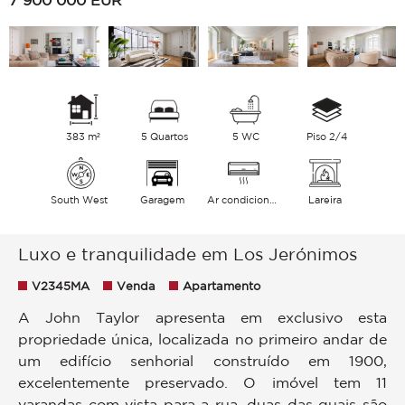
7 900 000
EUR
383 m²
5 Quartos
5 WC
Piso 2/4
South West
Garagem
Ar condicionado
Lareira
Luxo e tranquilidade em Los Jerónimos
V2345MA
Venda
Apartamento
A John Taylor apresenta em exclusivo esta
propriedade única, localizada no primeiro andar de
um edifício senhorial construído em 1900,
excelentemente preservado. O imóvel tem 11
varandas com vista para a rua, duas das quais são