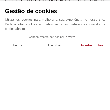
para além do Parque do Retiro, o Real Jardim
Gestão de cookies
Botânico está situado em frente à fachada sul do
Museu do Prado desde o século XVIII.
Utilizamos cookies para melhorar a sua experiência no nosso site.
Pode aceitar cookies ou definir as suas preferências usando os
botões abaixo.
AUDITORIA ENERGÉTICA
Consentements certifiés par
1
MAKE ENQUIRY
PROXIMIDADES
Fechar
Escolher
Aceitar todos
Autocarro
Parque
Plataforma de Gestão de Consentimento: Personalize suas op
Axeptio consent
Nossa plataforma permite que você personalize e gerencie sua
JOHN TAYLOR MADRID SALAMANCA