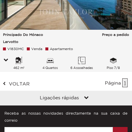
Principado Do Mónaco
Preço a pedido
Larvotto
V1830MC
Venda
Apartamento
462 m²
4 Quartos
6 Assoalhadas
Piso 7/8
Página
1
VOLTAR
Ligações rápidas
Receba as nossas novidades directamente na sua caixa de
correio