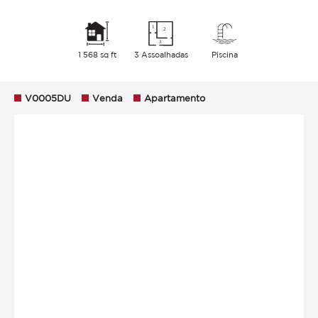
1 568 sq ft
3 Assoalhadas
Piscina
V0005DU
Venda
Apartamento