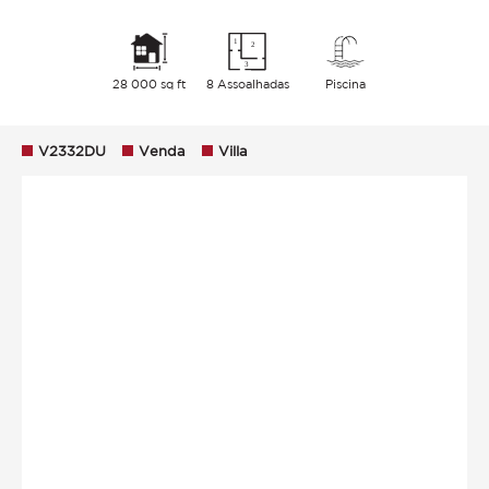
28 000 sq ft
8 Assoalhadas
Piscina
V2332DU
Venda
Villa