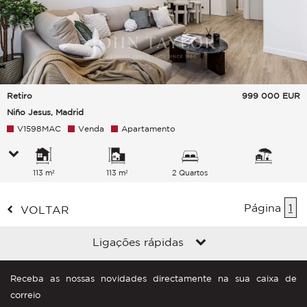
Retiro
999 000
EUR
Niño Jesus, Madrid
V1598MAC
Venda
Apartamento
113 m²
113 m²
2 Quartos
Página
1
VOLTAR
Ligações rápidas
Receba as nossas novidades directamente na sua caixa de
correio