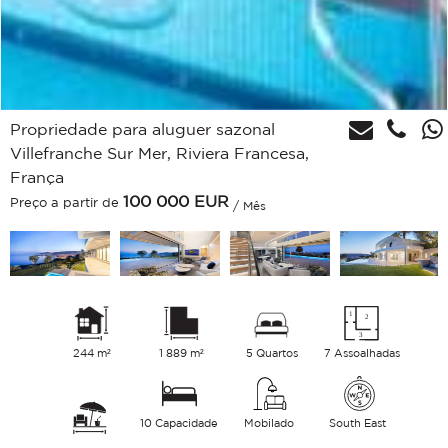
Propriedade para aluguer sazonal
Villefranche Sur Mer, Riviera Francesa,
França
100 000
EUR
Preço a partir de
/ Mês
244 m²
1 889 m²
5 Quartos
7 Assoalhadas
10 Capacidade
Mobilado
South East