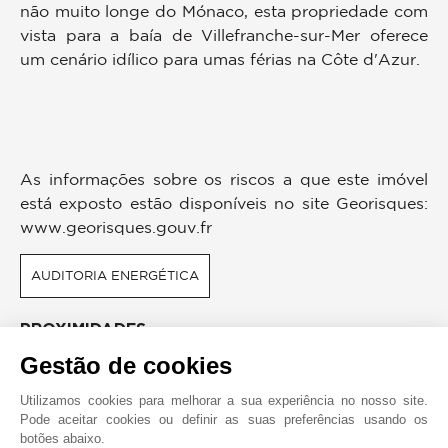
não muito longe do Mónaco, esta propriedade com
vista para a baía de Villefranche-sur-Mer oferece
um cenário idílico para umas férias na Côte d'Azur.
As informações sobre os riscos a que este imóvel
está exposto estão disponíveis no site Georisques:
www.georisques.gouv.fr
AUDITORIA ENERGÉTICA
PROXIMIDADES
Gestão de cookies
Autocarro
Porto
Lojas
Tênis
Utilizamos cookies para melhorar a sua experiência no nosso site.
Praia
Centro De Desporto
Pode aceitar cookies ou definir as suas preferências usando os
Centro
Aeroporto
botões abaixo.