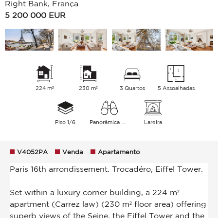
Right Bank, França
5 200 000
EUR
224 m²
230 m²
3 Quartos
5 Assoalhadas
Piso 1/6
Panorâmica Rio principal Jardim Monumento
Lareira
V4052PA
Venda
Apartamento