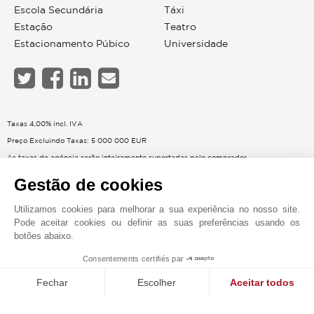
Escola Secundária
Táxi
Estação
Teatro
Estacionamento Púbico
Universidade
Taxas 4,00% incl. IVA
Preço Excluindo Taxas: 5 000 000 EUR
As taxas de agência serão inteiramente suportadas pelo comprador
A informação sobre os riscos a que este bem está exposto está disponível no sítio
Gestão de cookies
web da GeoHazards
georisques.gouv.fr
Condomínio anuais : 4 400 €
Utilizamos cookies para melhorar a sua experiência no nosso site.
Pode aceitar cookies ou definir as suas preferências usando os
Nenhum processo em curso conduzido com base nos artigos 29-1 A e 29-1 da Lei
botões abaixo.
N°65-557 de 10 de Julho de 1965 e no artigo L.615-6 da CCH
Energia - Baixa estimativa de despesas anuais para uma utilização normal : 4 230 €
Consentements certifiés par
MAKE ENQUIRY
(ref : 2021)
Fechar
Escolher
Aceitar todos
Energia - Despesa anual estimada elevada para uma utilização normal : 5 730 € (ref
Plataforma de Gestão de Consentimento: Personalize suas op
Axeptio consent
: 2021)