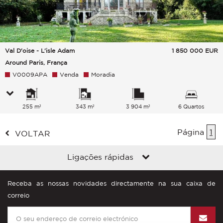
Val D'oise - L'isle Adam
1 850 000
EUR
Around Paris, França
V0009APA
Venda
Moradia
255 m²
343 m²
3 904 m²
6 Quartos
Página
1
VOLTAR
Ligações rápidas
Receba as nossas novidades directamente na sua caixa de
correio