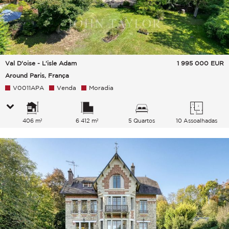
Val D'oise - L'isle Adam
1 995 000
EUR
Around Paris, França
V0011APA
Venda
Moradia
406 m²
6 412 m²
5 Quartos
10 Assoalhadas