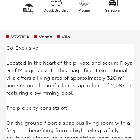
Desobstruída Vegetação
Piscina
Garagem
V7271CA
Venda
Villa