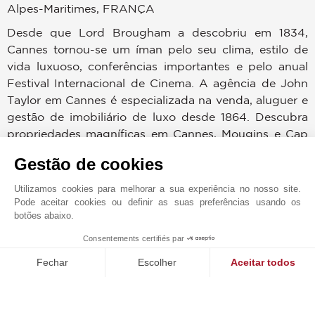
Alpes-Maritimes
,
FRANÇA
Desde que Lord Brougham a descobriu em 1834,
Cannes tornou-se um íman pelo seu clima, estilo de
vida luxuoso, conferências importantes e pelo anual
Festival Internacional de Cinema. A agência de John
Taylor em Cannes é especializada na venda, aluguer e
gestão de imobiliário de luxo desde 1864. Descubra
propriedades magníficas em Cannes, Mougins e Cap
d'Antibes: uma villa em estilo contemporâneo nas
Gestão de cookies
zonas residenciais de “Californie” ou de “Croix des
Gardes”, uma propriedade à beira-mar em Cap
Utilizamos cookies para melhorar a sua experiência no nosso site.
d'Antibes ou um apartamento luxuoso em Croisette. A
Pode aceitar cookies ou definir as suas preferências usando os
botões abaixo.
equipa de John Taylor Cannes garante a sua
satisfação final, quer adquira uma esplêndida
Consentements certifiés par
1
MAKE ENQUIRY
penthouse em Croisette, quer alugue uma villa
Fechar
Escolher
Aceitar todos
luxuosa com uma vista deslumbrante sobre a baía de
Plataforma de Gestão de Consentimento: Personalize suas op
Cannes ou necessite de um plano de gestão
Axeptio consent
Nossa plataforma permite que você personalize e gerencie sua
personalizado para a sua prestigiosa propriedade em