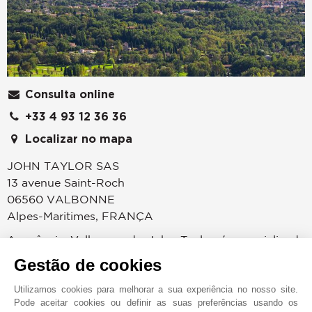
Consulta online
+33 4 93 12 36 36
Localizar no mapa
JOHN TAYLOR SAS
13 avenue Saint-Roch
06560
VALBONNE
Alpes-Maritimes
,
FRANÇA
A agência Valbonne de John Taylor é especializada
na venda de elegantes casas de campo, casas de
Gestão de cookies
campo provençais em pedra genuína, villas modernas,
bem como lotes de terreno. Idealmente localizada
Utilizamos cookies para melhorar a sua experiência no nosso site.
Pode aceitar cookies ou definir as suas preferências usando os
próximo à antiga vila da era romana, a John Taylor