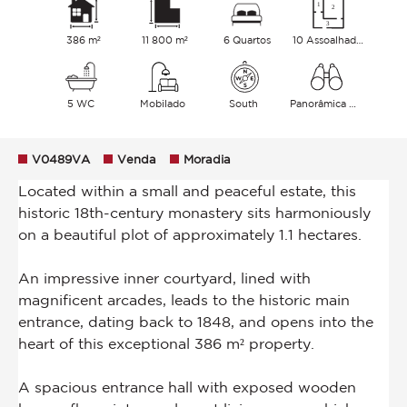
386 m²
11 800 m²
6 Quartos
10 Assoalhadas
5 WC
Mobilado
South
Panorâmica Colinas Mar
V0489VA
Venda
Moradia